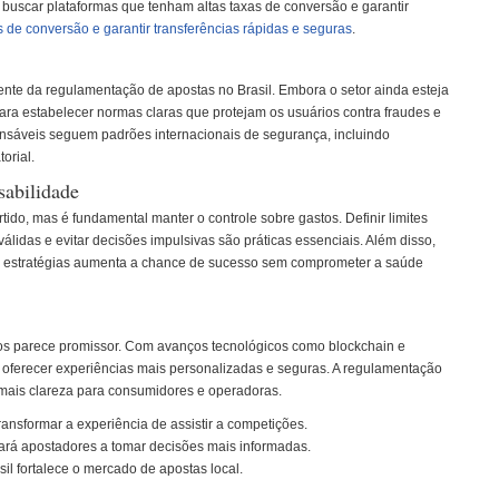
 buscar plataformas que tenham altas taxas de conversão e garantir
s de conversão e garantir transferências rápidas e seguras
.
nte da regulamentação de apostas no Brasil. Embora o setor ainda esteja
ra estabelecer normas claras que protejam os usuários contra fraudes e
nsáveis seguem padrões internacionais de segurança, incluindo
orial.
sabilidade
tido, mas é fundamental manter o controle sobre gastos. Definir limites
válidas e evitar decisões impulsivas são práticas essenciais. Além disso,
e estratégias aumenta a chance de sucesso sem comprometer a saúde
cos parece promissor. Com avanços tecnológicos como blockchain e
dem oferecer experiências mais personalizadas e seguras. A regulamentação
mais clareza para consumidores e operadoras.
transformar a experiência de assistir a competições.
dará apostadores a tomar decisões mais informadas.
il fortalece o mercado de apostas local.