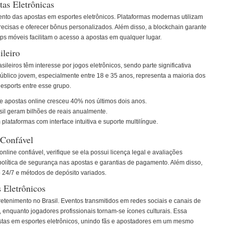
as Eletrônicas
mento das apostas em esportes eletrônicos. Plataformas modernas utilizam
ecisas e oferecer bônus personalizados. Além disso, a blockchain garante
ps móveis facilitam o acesso a apostas em qualquer lugar.
ileiro
leiros têm interesse por jogos eletrônicos, sendo parte significativa
blico jovem, especialmente entre 18 e 35 anos, representa a maioria dos
 esports entre esse grupo.
e apostas online cresceu 40% nos últimos dois anos.
sil geram bilhões de reais anualmente.
ataformas com interface intuitiva e suporte multilíngue.
Confável
line confiável, verifique se ela possui licença legal e avaliações
política de segurança nas apostas e garantias de pagamento. Além disso,
o 24/7 e métodos de depósito variados.
 Eletrônicos
etenimento no Brasil. Eventos transmitidos em redes sociais e canais de
 enquanto jogadores profissionais tornam-se ícones culturais. Essa
stas em esportes eletrônicos, unindo fãs e apostadores em um mesmo