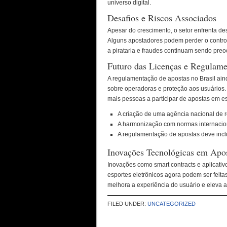
universo digital.
Desafios e Riscos Associados
Apesar do crescimento, o setor enfrenta de
Alguns apostadores podem perder o controle
a pirataria e fraudes continuam sendo preo
Futuro das Licenças e Regulame
A regulamentação de apostas no Brasil aind
sobre operadoras e proteção aos usuários.
mais pessoas a participar de apostas em es
A criação de uma agência nacional de r
A harmonização com normas internaciona
A regulamentação de apostas deve incl
Inovações Tecnológicas em Apos
Inovações como smart contracts e aplicati
esportes eletrônicos agora podem ser feita
melhora a experiência do usuário e eleva a
FILED UNDER:
UNCATEGORIZED