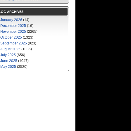
LOG ARCHIVES
January 2026
(14)
December 2025
(16)
November 2025
(2265)
October 2025
(1323)
September 2025
(923)
August 2025
(1086)
July 2025
(656)
June 2025
(1047)
May 2025
(3520)