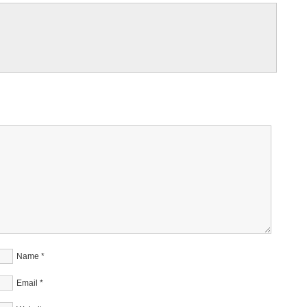
Name
*
Email
*