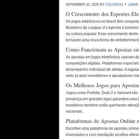
NOVEMBER 10, 2025
BY
COLOR101
LEAVE
O Crescimento dos Esportes Elet
Os jogos eletrônicos no Brasil têm conqui
Brasileiro de League of Legends e torneio
na cultura popular. Esse crescimento diret
tornaram uma nova forma de entretenimento 
Como Funcionam as Apostas em 
As apostas em jogos eletrônicos operam d
competições digitais. Plataformas especia
desempenho individual de atletas. A regul
setor já atrai investidores e apostadores i
Os Melhores Jogos para Aposta
Jogos como Fortnite, Dota 2 e Valorant são
presença em grandes ligas garantem uma ba
brasileiros também estão ganhando atençã
nacionais.
Plataformas de Apostas Online n
Escolher uma plataforma de apostas online 
licenciados e com reputação positiva ofere