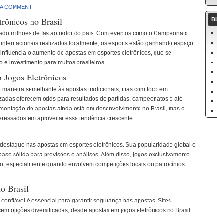
 A COMMENT
rônicos no Brasil
B
stado milhões de fãs ao redor do país. Com eventos como o Campeonato
s internacionais realizados localmente, os esports estão ganhando espaço
o influencia o aumento de apostas em esportes eletrônicos, que se
e investimento para muitos brasileiros.
Jogos Eletrônicos
e maneira semelhante às apostas tradicionais, mas com foco em
lizadas oferecem odds para resultados de partidas, campeonatos e até
amentação de apostas ainda está em desenvolvimento no Brasil, mas o
nteressados em aproveitar essa tendência crescente.
r
 destaque nas apostas em esportes eletrônicos. Sua popularidade global e
se sólida para previsões e análises. Além disso, jogos exclusivamente
o, especialmente quando envolvem competições locais ou patrocínios
o Brasil
confiável é essencial para garantir segurança nas apostas. Sites
cem opções diversificadas, desde apostas em jogos eletrônicos no Brasil