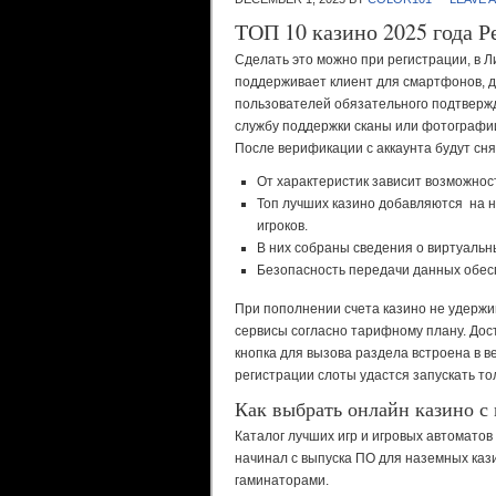
ТОП 10 казино 2025 года 
Сделать это можно при регистрации, в Л
поддерживает клиент для смартфонов, д
пользователей обязательного подтвержд
службу поддержки сканы или фотографии
После верификации с аккаунта будут сня
От характеристик зависит возможнос
Топ лучших казино добавляются на 
игроков.
В них собраны сведения о виртуальн
Безопасность передачи данных обе
При пополнении счета казино не удержив
сервисы согласно тарифному плану. Дост
кнопка для вызова раздела встроена в 
регистрации слоты удастся запускать то
Как выбрать онлайн казино с
Каталог лучших игр и игровых автоматов
начинал с выпуска ПО для наземных каз
гаминаторами.