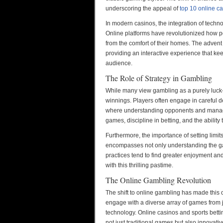
underscoring the appeal of
top 10 online c
In modern casinos, the integration of techn
Online platforms have revolutionized how pe
from the comfort of their homes. The advent
providing an interactive experience that kee
audience.
The Role of Strategy in Gambling
While many view gambling as a purely luck-b
winnings. Players often engage in careful 
where understanding opponents and managi
games, discipline in betting, and the ability 
Furthermore, the importance of setting lim
encompasses not only understanding the g
practices tend to find greater enjoyment and
with this thrilling pastime.
The Online Gambling Revolution
The shift to online gambling has made this 
engage with a diverse array of games from 
technology. Online casinos and sports betti
not just traditional games but also innovat