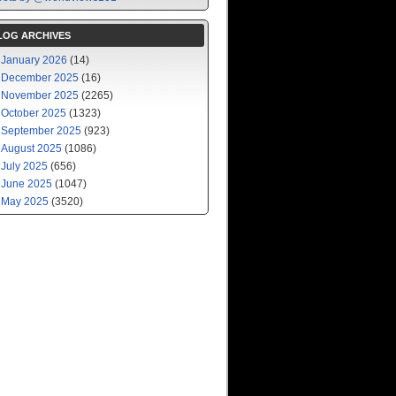
LOG ARCHIVES
January 2026
(14)
December 2025
(16)
November 2025
(2265)
October 2025
(1323)
September 2025
(923)
August 2025
(1086)
July 2025
(656)
June 2025
(1047)
May 2025
(3520)