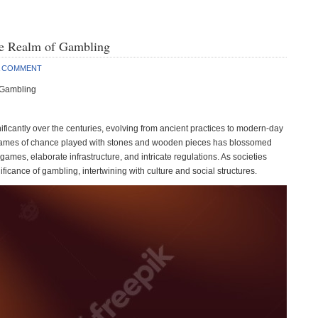
he Realm of Gambling
A COMMENT
 Gambling
ficantly over the centuries, evolving from ancient practices to modern-day
ames of chance played with stones and wooden pieces has blossomed
games, elaborate infrastructure, and intricate regulations. As societies
icance of gambling, intertwining with culture and social structures.