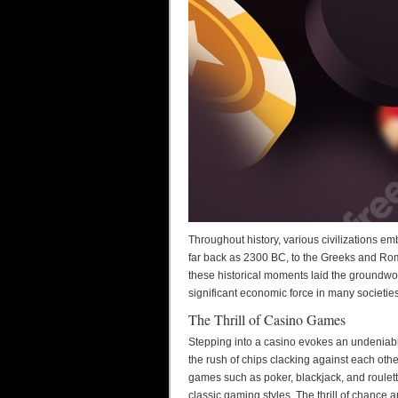
Throughout history, various civilizations
far back as 2300 BC, to the Greeks and Rom
these historical moments laid the groundwor
significant economic force in many societie
The Thrill of Casino Games
Stepping into a casino evokes an undeniabl
the rush of chips clacking against each othe
games such as poker, blackjack, and roulet
classic gaming styles. The thrill of chance a