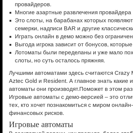
провайдеров.
Многие азартные развлечения провайдера 
Это слоты, на барабанах которых появляю
семерки, надписи BAR и другие классическ
Играть онлайн в демо можно без ограничен
Выгода игрока зависит от бонусов, которые
Лотоматы были переделаны и уже мало по
слоты, но суть осталось пряжняя.
Лучшими автоматами здесь считаются Crazy M
Aztec Gold и Resident. А главное знать какие
автоматы они производят.Поможет в этом раз
Игровые автоматы с демо-версией – это отл
тех, кто хочет познакомиться с миром онлайн
финансовых рисков.
Игровые автоматы