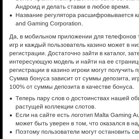
Андроид и делать ставки в любое время.
Название регулятора расшифровывается ка
and Gaming Corporation.
Да, в мобильном приложении для телефонов 
игр и каждый пользователь казино может в ни
регистрации. Достаточно зайти в каталог, за
интересующую модель и найти на ее страниц
регистрации в казино игроки могут получить 
Сумма бонуса зависит от суммы депозита, иг
100% от суммы депозита в качестве бонуса.
Теперь пару слов о достоинствах нашей о
растущей коллекции слотов.
Если на сайте есть логотип Malta Gaming Aut
может быть уверен в том, что оказался в н
Поэтому пользователи могут остановить св