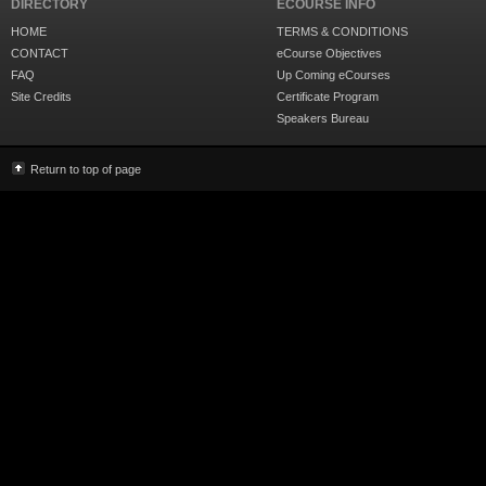
DIRECTORY
ECOURSE INFO
HOME
TERMS & CONDITIONS
CONTACT
eCourse Objectives
FAQ
Up Coming eCourses
Site Credits
Certificate Program
Speakers Bureau
Return to top of page